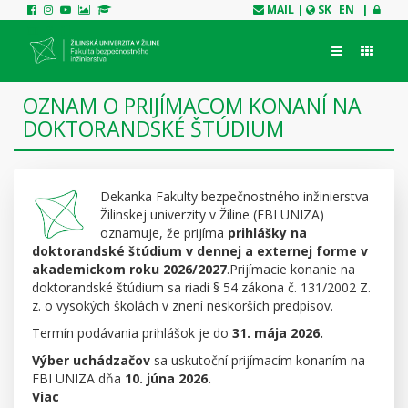
MAIL
|
SK
EN
|
OZNAM O PRIJÍMACOM KONANÍ NA
DOKTORANDSKÉ ŠTÚDIUM
Dekanka Fakulty bezpečnostného inžinierstva
Žilinskej univerzity v Žiline (FBI UNIZA)
oznamuje, že prijíma
prihlášky na
doktorandské štúdium v dennej a externej forme v
akademickom roku 2026/2027
.Prijímacie konanie na
doktorandské štúdium sa riadi § 54 zákona č. 131/2002 Z.
z. o vysokých školách v znení neskorších predpisov.
Termín podávania prihlášok je do
31. mája 2026.
Výber uchádzačov
sa uskutoční prijímacím konaním na
FBI UNIZA dňa
10. júna 2026.
Viac